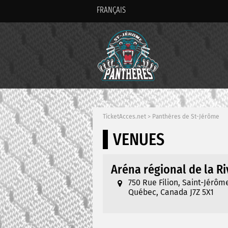
FRANÇAIS
TicketAcces.net
>
Panthères de St-Jérôme
VENUES
Aréna régional de la R
750 Rue Filion, Saint-Jérôm
Québec, Canada J7Z 5X1